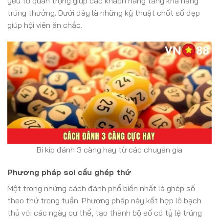
yếu tố quan trọng giúp các khách hàng tăng khả năng
trúng thưởng. Dưới đây là những kỹ thuật chốt số đẹp
giúp hội viên ăn chắc.
Bí kíp đánh 3 càng hay từ các chuyên gia
Phương pháp soi cầu ghép thứ
Một trong những cách đánh phổ biến nhất là ghép số
theo thứ trong tuần. Phương pháp này kết hợp lô bạch
thủ với các ngày cụ thể, tạo thành bộ số có tỷ lệ trúng