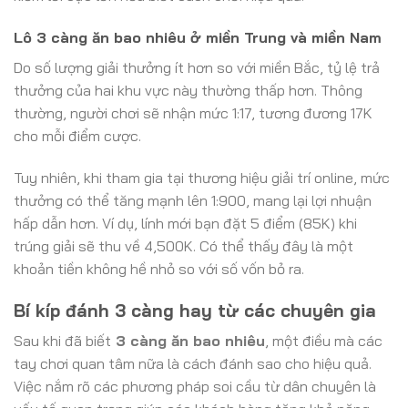
Lô 3 càng ăn bao nhiêu ở miền Trung và miền Nam
Do số lượng giải thưởng ít hơn so với miền Bắc, tỷ lệ trả
thưởng của hai khu vực này thường thấp hơn. Thông
thường, người chơi sẽ nhận mức 1:17, tương đương 17K
cho mỗi điểm cược.
Tuy nhiên, khi tham gia tại thương hiệu giải trí online, mức
thưởng có thể tăng mạnh lên 1:900, mang lại lợi nhuận
hấp dẫn hơn. Ví dụ, lính mới bạn đặt 5 điểm (85K) khi
trúng giải sẽ thu về 4,500K. Có thể thấy đây là một
khoản tiền không hề nhỏ so với số vốn bỏ ra.
Bí kíp đánh 3 càng hay từ các chuyên gia
Sau khi đã biết
3 càng ăn bao nhiêu
, một điều mà các
tay chơi quan tâm nữa là cách đánh sao cho hiệu quả.
Việc nắm rõ các phương pháp soi cầu từ dân chuyên là