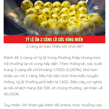
3 càng ăn bao nhiêu khi chơi đề?
Đánh đề 3 càng có tỷ lệ trúng thưởng thấp nhưng mức
trả thưởng lại vô cùng hấp dẫn. Theo thống kê, xác suất
trúng 3 càng đề chỉ khoảng 1/1000 (0,001%), khó hơn
nhiều so với 2 càng. Nếu hội viên chơi theo kiểu truyền
thống, tỷ lệ thưởng phổ biến là 1:400. Điều này có nghĩa
là nếu khách hàng đặt 10K, khi trúng thưởng, sẽ nhận về
40,000K.
Tuy nhiên, khi tham gia đánh đề online, mức thưởng cao