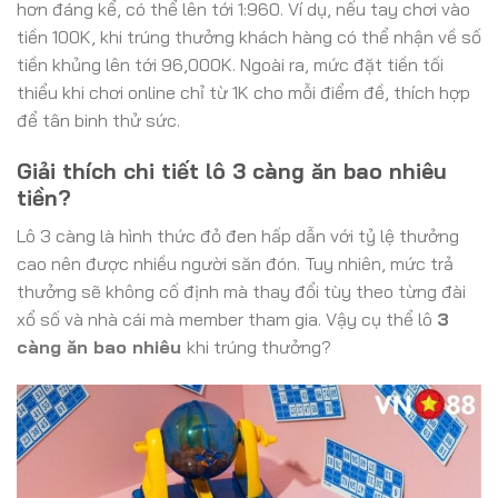
hơn đáng kể, có thể lên tới 1:960. Ví dụ, nếu tay chơi vào
tiền 100K, khi trúng thưởng khách hàng có thể nhận về số
tiền khủng lên tới 96,000K. Ngoài ra, mức đặt tiền tối
thiểu khi chơi online chỉ từ 1K cho mỗi điểm đề, thích hợp
để tân binh thử sức.
Giải thích chi tiết lô 3 càng ăn bao nhiêu
tiền?
Lô 3 càng là hình thức đỏ đen hấp dẫn với tỷ lệ thưởng
cao nên được nhiều người săn đón. Tuy nhiên, mức trả
thưởng sẽ không cố định mà thay đổi tùy theo từng đài
xổ số và nhà cái mà member tham gia. Vậy cụ thể lô
3
càng ăn bao nhiêu
khi trúng thưởng?