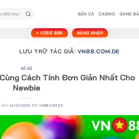
BẮN CÁ
CASINO
GAME BÀ
+ CODE 88K
ĐĂNG NHẬP
LƯU TRỮ TÁC GIẢ:
VN88.COM.DE
XỔ SỐ
 Cùng Cách Tính Đơn Giản Nhất Cho
Newbie
 VÀO
14/03/2025
BỞI
VN88.COM.DE