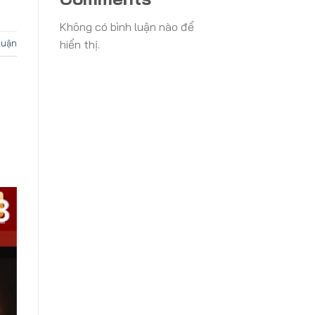
Không có bình luận nào để
 luận
hiển thị.