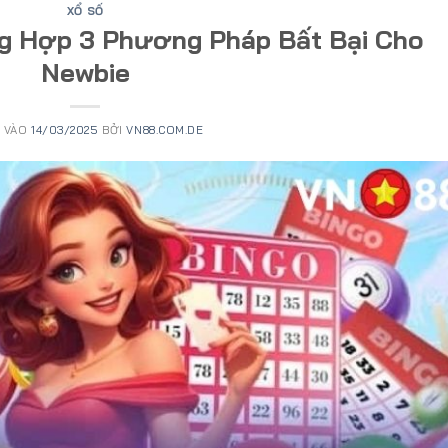
XỔ SỐ
ng Hợp 3 Phương Pháp Bất Bại Cho
Newbie
 VÀO
14/03/2025
BỞI
VN88.COM.DE