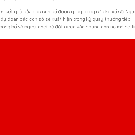
ên kết quả của các con số được quay trong các kỳ xổ số. Ngư
 dự đoán các con số sẽ xuất hiện trong kỳ quay thưởng tiếp
 công bố và người chơi sẽ đặt cược vào những con số mà họ ti
ần phải quá phức tạp trong việc chọn số. Họ chỉ cần phân tích
 trước, những con số có xu hướng lặp lại và xác suất của các
y rủi, nhưng việc áp dụng các phương pháp có thể giúp người
 số theo nhiều hình thức khác nhau, bao gồm chọn số đơn (một
 con số này trùng khớp với kết quả xổ số, người chơi sẽ thắng 
ược.
 phần thưởng