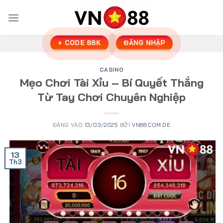
Bỏ
qua
nội
dung
+ CODE 88K
ĐĂNG NHẬP
CASINO
Mẹo Chơi Tài Xỉu – Bí Quyết Thắng
Từ Tay Chơi Chuyên Nghiệp
ĐĂNG VÀO
13/03/2025
BỞI
VN88.COM.DE
13
Th3