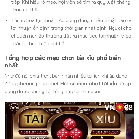
tiếp. Khi hiểu rõ mẹo, hội viên sẽ tìm ra quy luật thắng,
thua cụ thể.
Tối ưu hóa lợi nhuận: Áp dụng đúng chiến thuật tạo ra
lợi nhuận ổn định trong thời gian nhất định. Người chơi
chuyên nghiệp thường đặt ra mục tiêu lợi nhuận theo
tháng, theo tuần chi tiết.
Tổng hợp các mẹo chơi tài xỉu phổ biến
nhất
Như đã nói phía trên, bạn nhận nhiều lợi ích khi áp dụng
đúng phương pháp chơi. Một số
mẹo chơi tài xỉu
dễ áp
dụng được chúng tôi tổng hợp lại như sau: