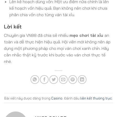
Lên kế hoạch dùng vốn: Một ưu điểm nữa chính là lên
kế hoạch vốn hiệu quả. Bạn không nên chơi khi chưa
phân chia vốn cho từng ván tài xỉu.
Lời kết
Chuyên gia VN88 đã chia sẻ nhiều
mẹo chơi tài xỉu
an
toàn và dễ thực hiện hiệu quả. Hội viên mới không nên áp
dụng một phương pháp cho mọi ván chơi xanh chín. Hãy
cân nhắc thật kỹ trước khi bước vào ván chơi thực tế
nhé.
Bài viết này được đăng trong
Casino
. Đánh dấu
liên kết thường trực
.