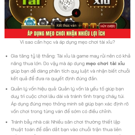
Vì sao cần học và áp dụng mẹo chơi tài xỉu?
Gia tăng tỷ lệ thắng: Tài xỉu là game may rủi nên có khả
năng thua lớn. Do vậy mà áp dụng
mẹo chơi tài xỉu
giúp bạn dễ dàng phân tích quy luật và nhận biết chuỗi
kết quả để đưa ra quyết định đúng đắn.
Quản lý vốn hiệu quả: Quản lý vốn là yếu tố giúp bạn
duy trì cuộc chơi lâu dài và tránh tình trạng cháy túi.
Áp dụng đúng mẹo thông minh sẽ giúp bạn xác định rõ
vốn chơi trong từng ván để sớm có điều chỉnh.
Tránh bẫy nhà cái: Nhiều sân chơi thường thiết lập
thuật toán để dẫn dắt bạn vào chuỗi trận thua liên